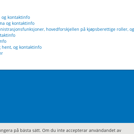
s og kontaktinfo
ma og kontaktinfo
nistrasjonsfunksjoner, hovedforskjellen på kjøpsberettige roller, og
taktinfo
info
g hent, og kontaktinfo
er
ngera på bästa sätt. Om du inte accepterar användandet av