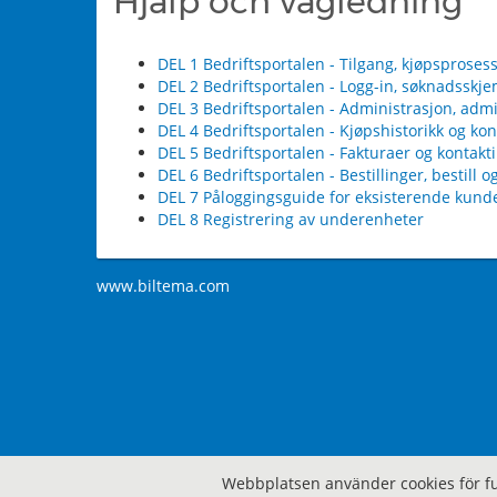
Hjälp och vägledning
DEL 1 Bedriftsportalen - Tilgang, kjøpsproses
DEL 2 Bedriftsportalen - Logg-in, søknadsskje
DEL 3 Bedriftsportalen - Administrasjon, admi
DEL 4 Bedriftsportalen - Kjøpshistorikk og kon
DEL 5 Bedriftsportalen - Fakturaer og kontakt
DEL 6 Bedriftsportalen - Bestillinger, bestill o
DEL 7 Påloggingsguide for eksisterende kund
DEL 8 Registrering av underenheter
www.biltema.com
Webbplatsen använder cookies för fu